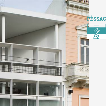
te
ite
VISITEURS
ENSEIGNANTS
CHERCHEURS
HABITANTS
/ ÉTUDIANTS
té