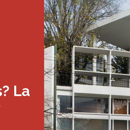
Préparer sa visi
Réserver sa vis
s? La
Découvrir la Ci
nu