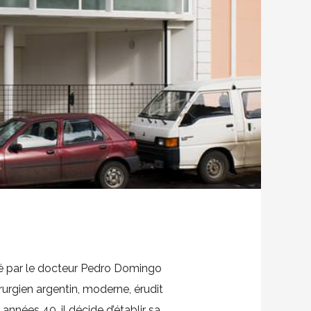
MÉCÉNAT
CONTACT
 par le docteur Pedro Domingo
rurgien argentin, moderne, érudit
s années 40, il décide d’établir sa