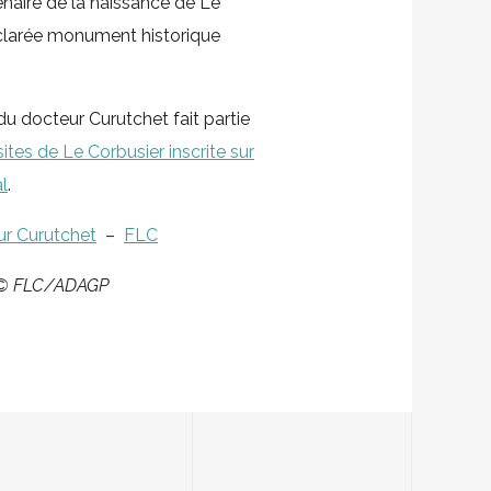
enaire de la naissance de Le
éclarée monument historique
du docteur Curutchet fait partie
ites de Le Corbusier inscrite sur
l
.
ur Curutchet
–
FLC
r © FLC/ADAGP