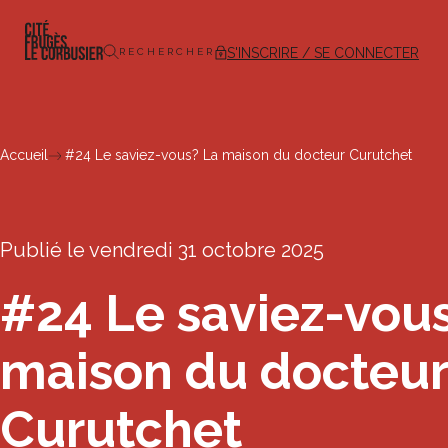
S'INSCRIRE / SE CONNECTER
RECHERCHER
Accueil
#24 Le saviez-vous? La maison du docteur Curutchet
Publié le vendredi 31 octobre 2025
Le projet
#24 Le saviez-vou
Les protagonistes
Le plan
maison du docteur
Galerie photos
Une cité vivante
Curutchet
Un patrimoine recon